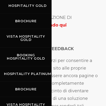
HOSPITALITY GOLD
SCARICA LA DICHIARAZIONE DI
BROCHURE
ACCESSIBILITÀ
cliccando qui
VISTA HOSPITALITY
GOLD
NOTE, COMMENTI E FEEDBACK
BOOKING
HOSPITALITY GOLD
Nonostante i nostri sforzi per consentire a
chiunque di adattare il sito alle proprie
HOSPITALITY PLATINUM
esigenze, ci possono essere ancora pagine o
sezioni che non sono completamente
BROCHURE
accessibili, sono in procinto di diventare
accessibili, o mancano di una soluzione
VISTA HOSPITALITY