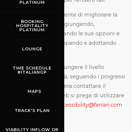
tecnologica adeguata per renderli tali.
PLATINUM
Cerchiamo continuamente di migliorare la
BOOKING
nostra accessibilità, aggiungendo,
HOSPITALITY
PLATINUM
aggiornando e migliorando le sue opzioni e
caratteristiche, e sviluppando e adottando
LOUNGE
nuove tecnologie.
Tutto questo per raggiungere il livello
TIME SCHEDULE
#ITALIANGP
ottimale di accessibilità, seguendo i progressi
tecnologici. Se si desidera contattare il
MAPS
proprietario del sito web si prega di utilizzare
la seguente e-mail:
accessibility@ferrari.com
TRACK'S PLAN
VIABILITY INFLOW OR