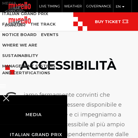
MEDIA
LIVE TIMING
WEATHER
GOVERNANCE
EN
ITALIAN GRAND PRIX
BUY TICKET
FACILITIES
THE TRACK
NOTICE BOARD
EVENTS
WHERE WE ARE
SUSTAINABILITY
ACCESSIBILITÀ
MANAGEMENT SYSTEMS
AND CERTIFICATIONS
S
iamo fermamente convinti che
Internet debba essere disponibile e
accessibile a chiunque e ci impegniamo a
MEDIA
fornire un sito web accessibile al più ampio
pubblico possibile, indipendentemente dalle
ITALIAN GRAND PRIX