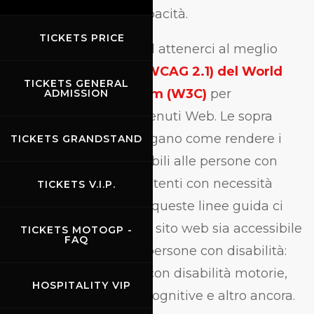
circostanze e dalle capacità.
TICKETS PRICE
A tal fine, puntiamo ad attenerci al meglio
alle
Linee Guida 2.1 (WCAG 2.1) del World
TICKETS GENERAL
Wide Web Consortium (W3C)
per
ADMISSION
l'accessibilità dei contenuti Web. Le sopra
citate linee guida spiegano come rendere i
TICKETS GRANDSTAND
contenuti web accessibili alle persone con
una vasta gamma di utenti con necessità
TICKETS V.I.P.
differenti. Il rispetto di queste linee guida ci
aiuta a garantire che il sito web sia accessibile
TICKETS MOTOGP -
FAQ
al più alto numero di persone con disabilità:
non vedenti, persone con disabilità motorie,
HOSPITALITY VIP
ipovedenti, disabilità cognitive e altro ancora.