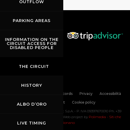
OUTFLOW
PARKING AREAS
INFORMATION ON THE
CIRCUIT ACCESS FOR
DISABLED PEOPLE
THE CIRCUIT
HISTORY
Links
Contacts
News records
Privacy
Accessibilità
Code of Conduct
Cookie policy
ALBO D’ORO
Copyright ©
2026 Mugello Circuit S.p.A. - P. IVA 09397670010 Ph. +39
0558499111- All Rights Reserved | Web project by
Polimedia - Siti che
LIVE TIMING
funzionano