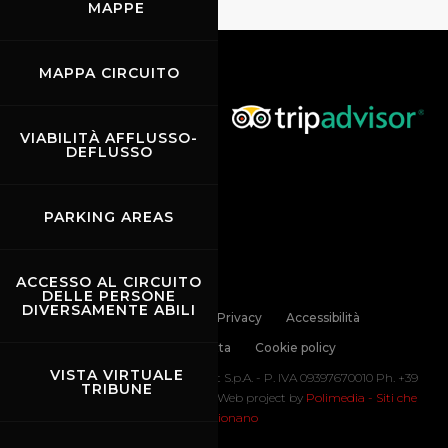
MAPPE
MAPPA CIRCUITO
VIABILITÀ AFFLUSSO-
DEFLUSSO
PARKING AREAS
ACCESSO AL CIRCUITO
DELLE PERSONE
DIVERSAMENTE ABILI
Links
Contatti
Privacy
Accessibilità
Codice di Condotta
Cookie policy
VISTA VIRTUALE
Copyright ©
2026 Mugello Circuit S.p.A. - P. IVA 09397670010 Ph. +39
TRIBUNE
0558499111- All Rights Reserved | Web project by
Polimedia - Siti che
funzionano