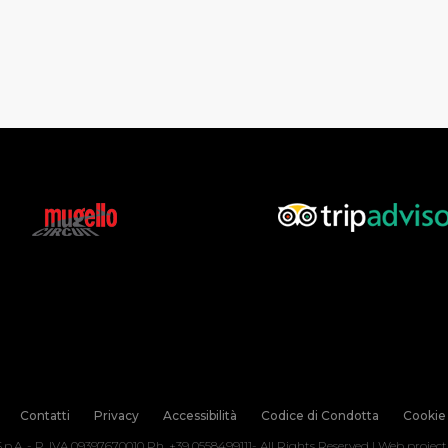
Contatti
Privacy
Accessibilità
Codice di Condotta
Cookie 
.p.A. - P. IVA 09397670010 Ph. +39 0558499111- All Rights Reserved | Web projec