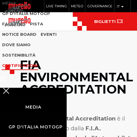
MEDIA
LIVE TIMING
METEO
GOVERNANCE
IT
GP D'ITALIA MOTOGP
BIGLIETTI
FACILITIES
PISTA
NOTICE BOARD
EVENTI
DOVE SIAMO
SOSTENIBILITÀ
FIA
CERTIFICAZIONI
ENVIRONMENTAL
ACCREDITATION
MEDIA
I
l
FIA Environmental Accreditation
è il
GP D'ITALIA MOTOGP
programma ideato dalla
F.I.A.