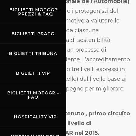
(Fédération Internationale de l’Automobile)
BIGLIETTI MOTOGP -
con l’obiettivo di aiutare i protagonisti del
PREZZI & FAQ
motorsport e dell’automotive a valutare le
misure implementate da ciascuna
BIGLIETTI PRATO
organizzazione in tema di sostenibilità
ambientale attraverso un processo di
BIGLIETTI TRIBUNA
certificazione indipendente. L’accreditamento
viene rilasciato secondo tre livelli espressi in
BIGLIETTI VIP
STAR (una, due e tre stelle) dal livello base al
livello strutturale di impegno per migliorare
BIGLIETTI MOTOGP -
FAQ
l’impatto ambientale.
Mugello Circuit ha ottenuto , primo circuito
HOSPITALITY VIP
al mondo, il massimo livello di
accreditamento 3 STAR nel 2015.