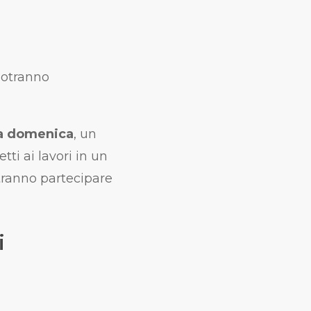
potranno
la domenica
, un
ti ai lavori in un
tranno partecipare
i