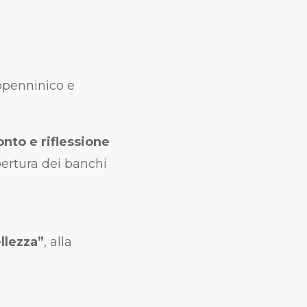
ppenninico e
onto e riflessione
pertura dei banchi
ellezza”
, alla