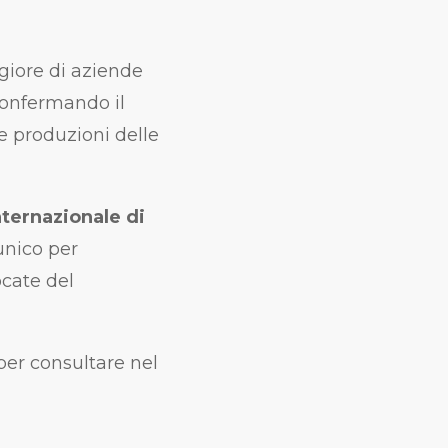
iore di aziende
confermando il
e produzioni delle
nternazionale di
unico per
cate del
 per consultare nel