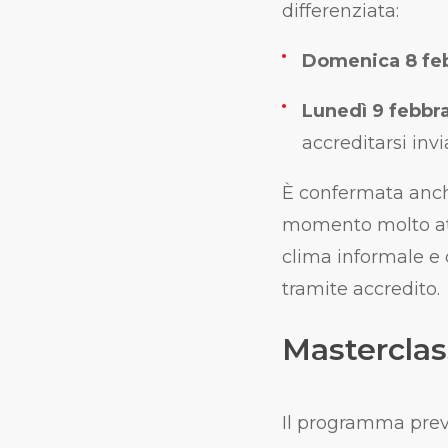
differenziata:
Domenica 8 fe
Lunedì 9 febbr
accreditarsi in
È confermata anche
momento molto atte
clima informale e 
tramite accredito.
Masterclass
Il programma prev