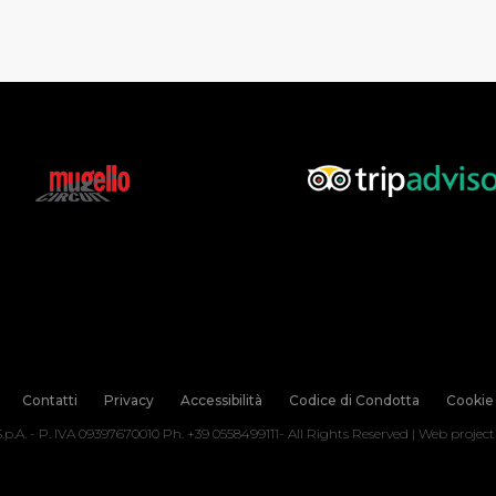
Contatti
Privacy
Accessibilità
Codice di Condotta
Cookie 
.p.A. - P. IVA 09397670010 Ph. +39 0558499111- All Rights Reserved | Web projec