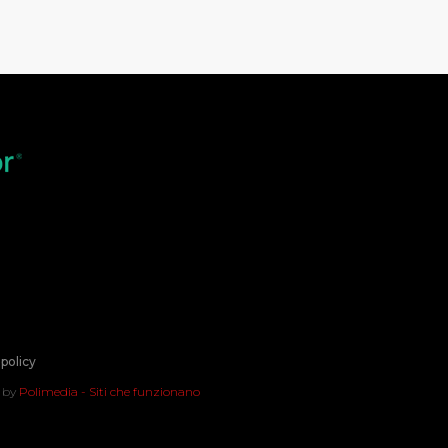
policy
t by
Polimedia - Siti che funzionano