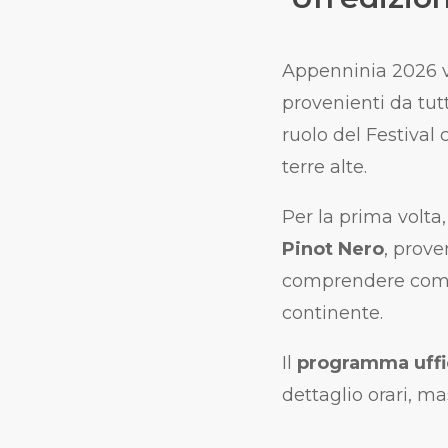
Appenninia 2026 v
provenienti da tut
ruolo del Festival
terre alte.
Per la prima volta,
Pinot Nero
, prove
comprendere come 
continente.
Il
programma uffic
dettaglio orari, m