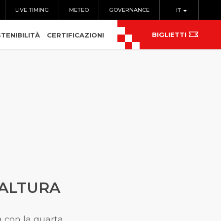
LIVE TIMING
METEO
GOVERNANCE
IT
BIGLIETTI
TENIBILITÀ
CERTIFICAZIONI
’ALTURA
 con la quarta