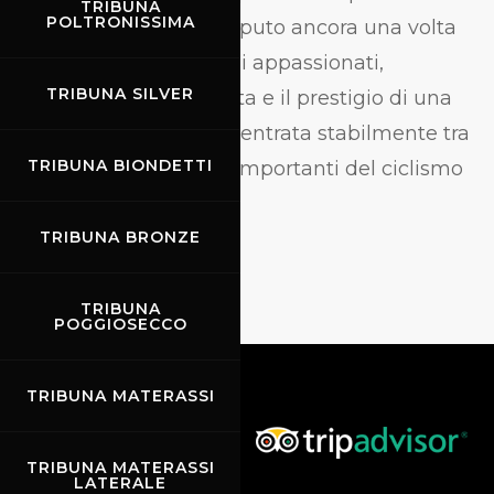
TRIBUNA
POLTRONISSIMA
del territorio che ha saputo ancora una volta
richiamare centinaia di appassionati,
TRIBUNA SILVER
confermando la crescita e il prestigio di una
manifestazione ormai entrata stabilmente tra
TRIBUNA BIONDETTI
gli appuntamenti più importanti del ciclismo
toscano.
TRIBUNA BRONZE
TRIBUNA
POGGIOSECCO
TRIBUNA MATERASSI
TRIBUNA MATERASSI
LATERALE