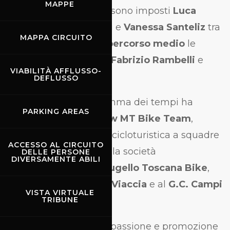
MAPPE
Sul
percorso lungo
si sono imposti
Luca
Crinolini
tra gli uomini e
Vanessa Santeliz
tra
MAPPA CIRCUITO
le donne, mentre nel
percorso medio
le
vittorie sono andate a
Fabrizio Rambelli
e
VIABILITÀ AFFLUSSO-
Rasa Rumsaite
.
DEFLUSSO
Nella classifica per somma dei tempi ha
PARKING AREAS
prevalso la società
New MT Bike Team
,
mentre la graduatoria cicloturistica a squadre
ACCESSO AL CIRCUITO
ha visto il successo della società
DELLE PERSONE
DIVERSAMENTE ABILI
organizzatrice
ASD Mugello Toscana Bike
,
davanti alla
Ciclistica Viaccia
e al
G.C. Campi
VISTA VIRTUALE
04
.
TRIBUNE
Una giornata di sport, passione e promozione