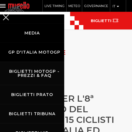
LIVE TIMING
METEO
GOVERNANCE
IT
BIGLIETTI
MEDIA
ARCHIVIO NOTIZIE
GP D'ITALIA MOTOGP
BIGLIETTI MOTOGP -
PREZZI & FAQ
BIGLIETTI PRATO
SUCCESSO PER L'8ª
GRANFONDO DEL
BIGLIETTI TRIBUNA
MUGELLO: 1.115 CICLISTI
DA TUTTA ITALIA ED