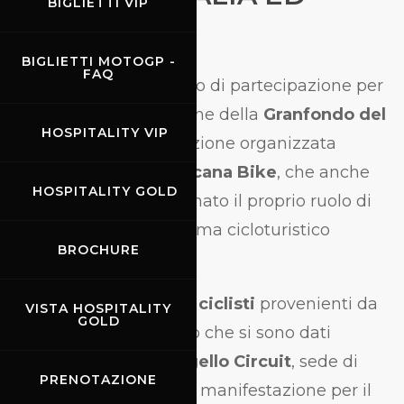
BIGLIETTI VIP
ESTERO
BIGLIETTI MOTOGP -
G
FAQ
rande successo di partecipazione per
l'ottava edizione della
Granfondo del
HOSPITALITY VIP
Mugello
, la manifestazione organizzata
dall'
ASD Mugello Toscana Bike
, che anche
HOSPITALITY GOLD
quest'anno ha confermato il proprio ruolo di
riferimento nel panorama cicloturistico
BROCHURE
regionale.
Sono stati infatti
1.115 i ciclisti
provenienti da
VISTA HOSPITALITY
GOLD
tutta Italia e dall'estero che si sono dati
appuntamento al
Mugello Circuit
, sede di
PRENOTAZIONE
partenza e arrivo della manifestazione per il