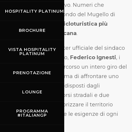
quarto anno consecutivo. Numeri che
HOSPITALITY PLATINUM
consentono alla Granfondo del Mugello di
confermarsi come la
cicloturistica più
BROCHURE
partecipata della Toscana
.
Dopo il saluto e lo starter ufficiale del sindaco
VISTA HOSPITALITY
PLATINUM
di Scarperia e San Piero,
Federico Ignesti
, i
partecipanti hanno percorso un intero giro del
PRENOTAZIONE
celebre autodromo prima di affrontare uno
dei cinque itinerari predisposti dagli
LOUNGE
organizzatori: tre percorsi stradali e due
gravel, studiati per valorizzare il territorio
PROGRAMMA
mugellano e soddisfare le esigenze di ogni
#ITALIANGP
tipologia di ciclista.