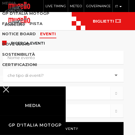
MEDIA
LIVE TIMING
METEO
GOVERNANCE
IT
GP D'ITALIA MOTOGP
BIGLIETTI
FACILITIES
PISTA
NOTICE BOARD
EVENTI
RICERCA
EVENTI
DOVE SIAMO
SOSTENIBILITÀ
CERTIFICAZIONI
MEDIA
GP D'ITALIA MOTOGP