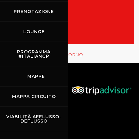
TUTTI GLI EVENTI
PRENOTAZIONE
MOSTRA LE GARE
LOUNGE
Rossocorsa
PROGRAMMA
MOSTRA GLI EVENTI DEL GIORNO
#ITALIANGP
MAPPE
MAPPA CIRCUITO
VIABILITÀ AFFLUSSO-
DEFLUSSO