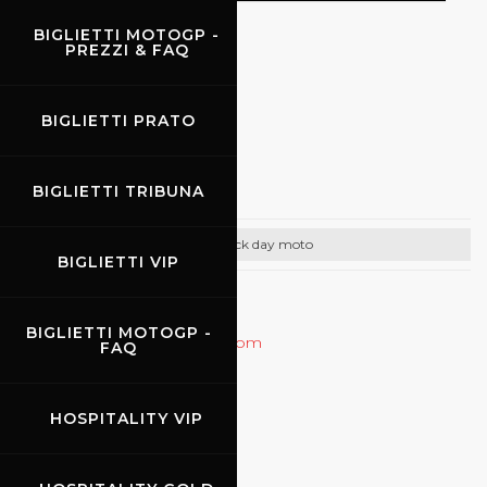
BIGLIETTI MOTOGP -
PREZZI & FAQ
EVENTI
BIGLIETTI PRATO
03.07.2026
-
05.07.2026
Speer Racing
BIGLIETTI TRIBUNA
Track day moto
BIGLIETTI VIP
CONTATTI
BIGLIETTI MOTOGP -
Email:
racing@speer-racing.com
FAQ
Tel: +49 7121959350
Tel: +49 7121959351
HOSPITALITY VIP
http://www.speer-racing.com