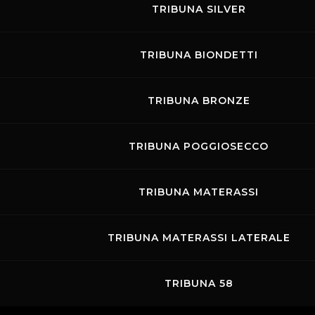
TRIBUNA SILVER
Links
Contatti
Privacy
Accessibilità
TRIBUNA BIONDETTI
Codice di Condotta
Cookie policy
Copyright ©
2026 Mugello Circuit S.p.A. - P. IVA 09397670010 Ph. +39
0558499111- All Rights Reserved | Web project by
Polimedia - Siti che
TRIBUNA BRONZE
funzionano
TRIBUNA POGGIOSECCO
TRIBUNA MATERASSI
TRIBUNA MATERASSI LATERALE
TRIBUNA 58