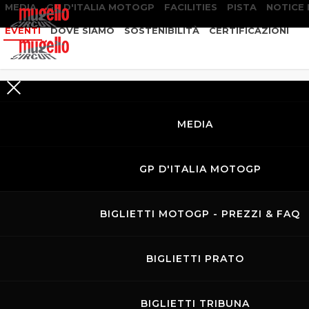
MEDIA
GP D'ITALIA MOTOGP
FACILITIES
PISTA
NOTICE
EVENTI
DOVE SIAMO
SOSTENIBILITÀ
CERTIFICAZIONI
RICERCA
EVENTI
MEDIA
GP D'ITALIA MOTOGP
BIGLIETTI MOTOGP - PREZZI & FAQ
BIGLIETTI PRATO
BIGLIETTI TRIBUNA