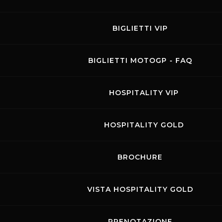
BIGLIETTI VIP
Speer ELMS
BIGLIETTI MOTOGP - FAQ
09.07.2024
-
10.07.2024
HOSPITALITY VIP
Visit the page of this event
TRACK DAY AUTO
HOSPITALITY GOLD
Paragraph5 powered by Speer Racing
BROCHURE
info@paragraph5.de
Tel. +49 7121 768080
VISTA HOSPITALITY GOLD
www.paragraph5.de
PRENOTAZIONE