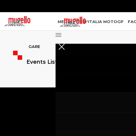
MEDIA
GP D'ITALIA MOTOGP
FAC
GARE
Events List