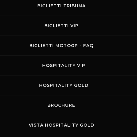
BIGLIETTI TRIBUNA
BIGLIETTI VIP
Contatti
Privacy
Accessibilità
Codice di Condotta
Cookie 
BIGLIETTI MOTOGP - FAQ
.p.A. - P. IVA 09397670010 Ph. +39 0558499111- All Rights Reserved | Web projec
HOSPITALITY VIP
HOSPITALITY GOLD
BROCHURE
VISTA HOSPITALITY GOLD