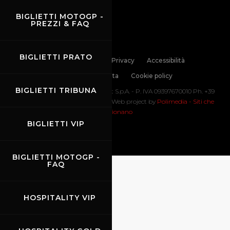
BIGLIETTI MOTOGP -
PREZZI & FAQ
BIGLIETTI PRATO
Links
Contatti
Privacy
Accessibilità
Codice di Condotta
Cookie policy
BIGLIETTI TRIBUNA
Copyright ©
2026 Mugello Circuit S.p.A. - P. IVA 09397670010 Ph. +39
0558499111- All Rights Reserved | Web project by
Polimedia - Siti che
funzionano
BIGLIETTI VIP
BIGLIETTI MOTOGP -
FAQ
HOSPITALITY VIP