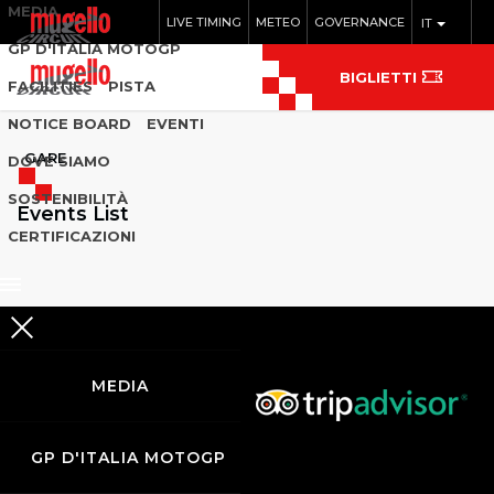
MEDIA
LIVE TIMING
METEO
GOVERNANCE
IT
GP D'ITALIA MOTOGP
BIGLIETTI
FACILITIES
PISTA
NOTICE BOARD
EVENTI
GARE
DOVE SIAMO
SOSTENIBILITÀ
Events List
CERTIFICAZIONI
MEDIA
GP D'ITALIA MOTOGP