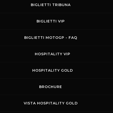
BIGLIETTI TRIBUNA
BIGLIETTI VIP
Contatti
Privacy
Accessibilità
Codice di Condotta
Cookie 
BIGLIETTI MOTOGP - FAQ
.p.A. - P. IVA 09397670010 Ph. +39 0558499111- All Rights Reserved | Web projec
HOSPITALITY VIP
HOSPITALITY GOLD
BROCHURE
VISTA HOSPITALITY GOLD