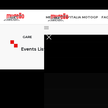
MEDIA
GP D'ITALIA MOTOGP
FAC
GARE
Events List