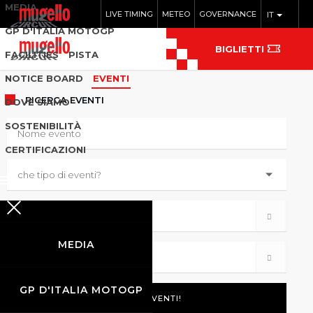
MEDIA
LIVE TIMING
METEO
GOVERNANCE
IT
GP D'ITALIA MOTOGP
BIGLIETTI
FACILITIES
PISTA
NOTICE BOARD
EVENTI
RICERCA
EVENTI
DOVE SIAMO
SOSTENIBILITÀ
CERTIFICAZIONI
MEDIA
GP D'ITALIA MOTOGP