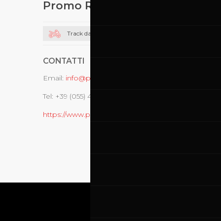
Promo Racing
Track day moto
CONTATTI
Email:
info@promoracing.it
Tel: +39 (055) 480553
https://www.promoracing.it/it