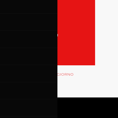
31
TUTTI GLI EVENTI
MOSTRA LE GARE
Rossocorsa
MOSTRA GLI EVENTI DEL GIORNO