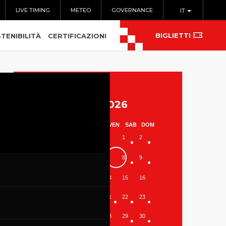
LIVE TIMING
METEO
GOVERNANCE
IT
BIGLIETTI
TENIBILITÀ
CERTIFICAZIONI
Agosto 2026
LUN
MAR
MER
GIO
VEN
SAB
DOM
1
2
3
4
5
6
7
8
9
10
11
12
13
14
15
16
17
18
19
20
21
22
23
24
25
26
27
28
29
30